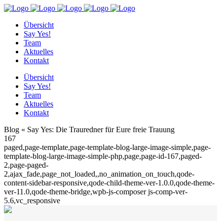
Übersicht
Say Yes!
Team
Aktuelles
Kontakt
Übersicht
Say Yes!
Team
Aktuelles
Kontakt
Blog « Say Yes: Die Trauredner für Eure freie Trauung
167
paged,page-template,page-template-blog-large-image-simple,page-
template-blog-large-image-simple-php,page,page-id-167,paged-
2,page-paged-
2,ajax_fade,page_not_loaded,,no_animation_on_touch,qode-
content-sidebar-responsive,qode-child-theme-ver-1.0.0,qode-theme-
ver-11.0,qode-theme-bridge,wpb-js-composer js-comp-ver-
5.6,vc_responsive