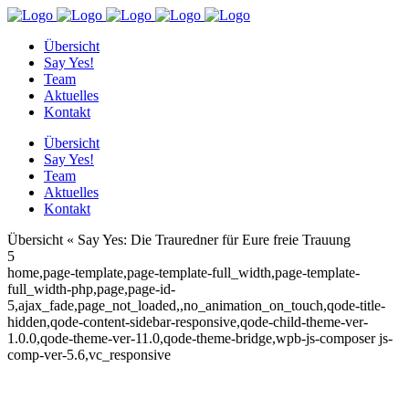
Übersicht
Say Yes!
Team
Aktuelles
Kontakt
Übersicht
Say Yes!
Team
Aktuelles
Kontakt
Übersicht « Say Yes: Die Trauredner für Eure freie Trauung
5
home,page-template,page-template-full_width,page-template-
full_width-php,page,page-id-
5,ajax_fade,page_not_loaded,,no_animation_on_touch,qode-title-
hidden,qode-content-sidebar-responsive,qode-child-theme-ver-
1.0.0,qode-theme-ver-11.0,qode-theme-bridge,wpb-js-composer js-
comp-ver-5.6,vc_responsive