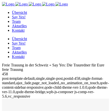
Übersicht
Say Yes!
Team
Aktuelles
Kontakt
Übersicht
Say Yes!
Team
Aktuelles
Kontakt
Freie Trauung in der Schweiz « Say Yes: Die Trauredner für Eure
freie Trauung
458
post-template-default,single,single-post,postid-458,single-format-
standard,ajax_fade,page_not_loaded,,no_animation_on_touch,qode-
content-sidebar-responsive,qode-child-theme-ver-1.0.0,qode-theme-
ver-11.0,qode-theme-bridge,wpb-js-composer js-comp-ver-
5.6,vc_responsive