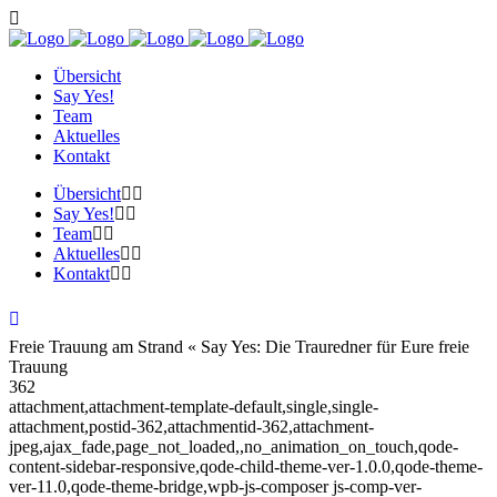
Übersicht
Say Yes!
Team
Aktuelles
Kontakt
Übersicht
Say Yes!
Team
Aktuelles
Kontakt
Freie Trauung am Strand « Say Yes: Die Trauredner für Eure freie
Trauung
362
attachment,attachment-template-default,single,single-
attachment,postid-362,attachmentid-362,attachment-
jpeg,ajax_fade,page_not_loaded,,no_animation_on_touch,qode-
content-sidebar-responsive,qode-child-theme-ver-1.0.0,qode-theme-
ver-11.0,qode-theme-bridge,wpb-js-composer js-comp-ver-