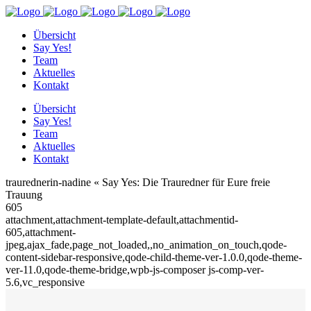
Übersicht
Say Yes!
Team
Aktuelles
Kontakt
Übersicht
Say Yes!
Team
Aktuelles
Kontakt
traurednerin-nadine « Say Yes: Die Trauredner für Eure freie
Trauung
605
attachment,attachment-template-default,attachmentid-
605,attachment-
jpeg,ajax_fade,page_not_loaded,,no_animation_on_touch,qode-
content-sidebar-responsive,qode-child-theme-ver-1.0.0,qode-theme-
ver-11.0,qode-theme-bridge,wpb-js-composer js-comp-ver-
5.6,vc_responsive