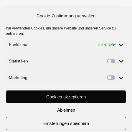
Cookie-Zustimmung verwalten
Wir verwenden Cookies, um unsere Website und unseren Service zu
optimieren.
Funktional
Immer aktiv
Statistiken
Marketing
ALLGEMEINE GESCHÄFTSBEDINGUNGEN
COOKIE-RICHTLINIE (EU)
DATENSCHUTZ
IMPRESSUM
KONTAKT
SAY YES!
TEAM
Cookies akzeptieren
DIE TRAUREDNER
Ablehnen
Einstellungen speichern