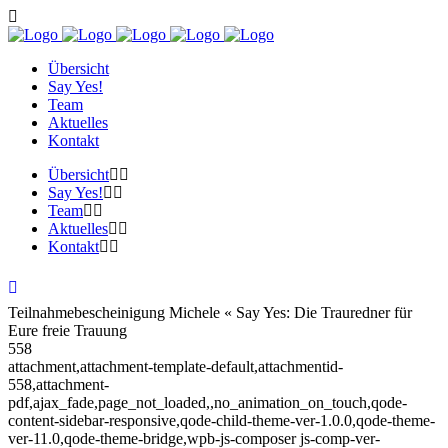
Übersicht
Say Yes!
Team
Aktuelles
Kontakt
Übersicht
Say Yes!
Team
Aktuelles
Kontakt
Teilnahmebescheinigung Michele « Say Yes: Die Trauredner für
Eure freie Trauung
558
attachment,attachment-template-default,attachmentid-
558,attachment-
pdf,ajax_fade,page_not_loaded,,no_animation_on_touch,qode-
content-sidebar-responsive,qode-child-theme-ver-1.0.0,qode-theme-
ver-11.0,qode-theme-bridge,wpb-js-composer js-comp-ver-