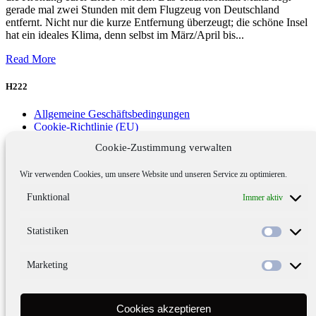
gerade mal zwei Stunden mit dem Flugzeug von Deutschland
entfernt. Nicht nur die kurze Entfernung überzeugt; die schöne Insel
hat ein ideales Klima, denn selbst im März/April bis...
Read More
H222
Allgemeine Geschäftsbedingungen
Cookie-Richtlinie (EU)
Datenschutz
Cookie-Zustimmung verwalten
Impressum
Kontakt
Wir verwenden Cookies, um unsere Website und unseren Service zu optimieren.
Say Yes!
Team
Funktional
Immer aktiv
Statistiken
Marketing
Die Trauredner
Cookies akzeptieren