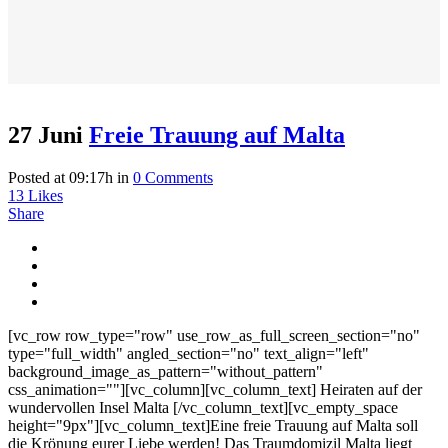
27 Juni
Freie Trauung auf Malta
Posted at 09:17h
in
0 Comments
13
Likes
Share
[vc_row row_type="row" use_row_as_full_screen_section="no"
type="full_width" angled_section="no" text_align="left"
background_image_as_pattern="without_pattern"
css_animation=""][vc_column][vc_column_text] Heiraten auf der
wundervollen Insel Malta [/vc_column_text][vc_empty_space
height="9px"][vc_column_text]Eine freie Trauung auf Malta soll
die Krönung eurer Liebe werden! Das Traumdomizil Malta liegt