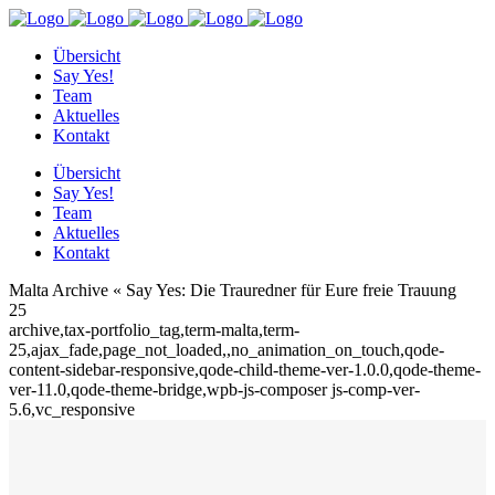
Übersicht
Say Yes!
Team
Aktuelles
Kontakt
Übersicht
Say Yes!
Team
Aktuelles
Kontakt
Malta Archive « Say Yes: Die Trauredner für Eure freie Trauung
25
archive,tax-portfolio_tag,term-malta,term-
25,ajax_fade,page_not_loaded,,no_animation_on_touch,qode-
content-sidebar-responsive,qode-child-theme-ver-1.0.0,qode-theme-
ver-11.0,qode-theme-bridge,wpb-js-composer js-comp-ver-
5.6,vc_responsive