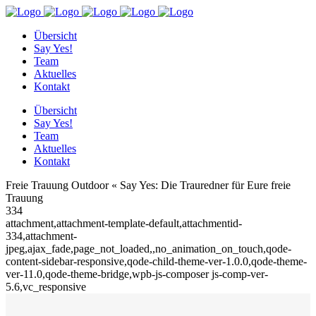
Übersicht
Say Yes!
Team
Aktuelles
Kontakt
Übersicht
Say Yes!
Team
Aktuelles
Kontakt
Freie Trauung Outdoor « Say Yes: Die Trauredner für Eure freie
Trauung
334
attachment,attachment-template-default,attachmentid-
334,attachment-
jpeg,ajax_fade,page_not_loaded,,no_animation_on_touch,qode-
content-sidebar-responsive,qode-child-theme-ver-1.0.0,qode-theme-
ver-11.0,qode-theme-bridge,wpb-js-composer js-comp-ver-
5.6,vc_responsive